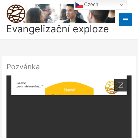
Přeskočit
Czech
na
obsah
Hlavn
Evangelizační exploze
men
Pozvánka