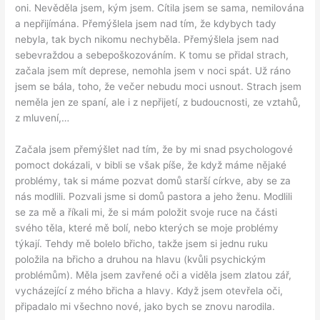
oni. Nevěděla jsem, kým jsem. Cítila jsem se sama, nemilována
a nepřijímána. Přemýšlela jsem nad tím, že kdybych tady
nebyla, tak bych nikomu nechyběla. Přemýšlela jsem nad
sebevraždou a sebepoškozováním. K tomu se přidal strach,
začala jsem mít deprese, nemohla jsem v noci spát. Už ráno
jsem se bála, toho, že večer nebudu moci usnout. Strach jsem
neměla jen ze spaní, ale i z nepřijetí, z budoucnosti, ze vztahů,
z mluvení,…
Začala jsem přemýšlet nad tím, že by mi snad psychologové
pomoct dokázali, v bibli se však píše, že když máme nějaké
problémy, tak si máme pozvat domů starší církve, aby se za
nás modlili. Pozvali jsme si domů pastora a jeho ženu. Modlili
se za mě a říkali mi, že si mám položit svoje ruce na části
svého těla, které mě bolí, nebo kterých se moje problémy
týkají. Tehdy mě bolelo břicho, takže jsem si jednu ruku
položila na břicho a druhou na hlavu (kvůli psychickým
problémům). Měla jsem zavřené oči a viděla jsem zlatou zář,
vycházející z mého břicha a hlavy. Když jsem otevřela oči,
připadalo mi všechno nové, jako bych se znovu narodila.