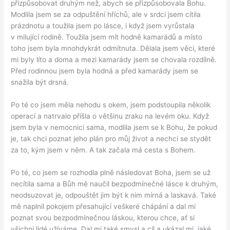
přizpůsobovat druhým než, abych se přizpůsobovala Bohu.
Modlila jsem se za odpuštění hříchů, ale v srdci jsem cítila
prázdnotu a toužila jsem po lásce, i když jsem vyrůstala
v milující rodině. Toužila jsem mít hodně kamarádů a místo
toho jsem byla mnohdykrát odmítnuta. Dělala jsem věci, které
mi byly líto a doma a mezi kamarády jsem se chovala rozdílně.
Před rodinnou jsem byla hodná a před kamarády jsem se
snažila být drsná.
Po té co jsem měla nehodu s okem, jsem podstoupila několik
operací a natrvalo přišla o většinu zraku na levém oku. Když
jsem byla v nemocnici sama, modlila jsem se k Bohu, že pokud
je, tak chci poznat jeho plán pro můj život a nechci se stydět
za to, kým jsem v něm. A tak začala má cesta s Bohem.
Po té, co jsem se rozhodla plně následovat Boha, jsem se už
necítila sama a Bůh mě naučil bezpodmínečné lásce k druhým,
neodsuzovat je, odpouštět jim být k nim mírná a laskavá. Také
mě naplnil pokojem přesahující veškeré chápání a dal mi
poznat svou bezpodmínečnou láskou, kterou chce, ať si
všichni lidé užíváme. Dal mi také smysl a cíl a ukázal mi, jaké