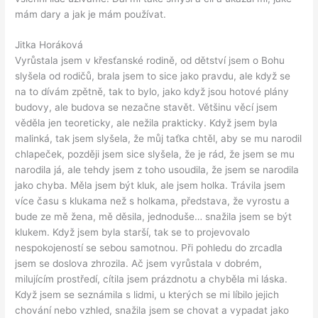
mám dary a jak je mám používat.
Jitka Horáková
Vyrůstala jsem v křesťanské rodině, od dětství jsem o Bohu
slyšela od rodičů, brala jsem to sice jako pravdu, ale když se
na to dívám zpětně, tak to bylo, jako když jsou hotové plány
budovy, ale budova se nezačne stavět. Většinu věcí jsem
věděla jen teoreticky, ale nežila prakticky. Když jsem byla
malinká, tak jsem slyšela, že můj taťka chtěl, aby se mu narodil
chlapeček, později jsem sice slyšela, že je rád, že jsem se mu
narodila já, ale tehdy jsem z toho usoudila, že jsem se narodila
jako chyba. Měla jsem být kluk, ale jsem holka. Trávila jsem
více času s klukama než s holkama, představa, že vyrostu a
bude ze mě žena, mě děsila, jednoduše… snažila jsem se být
klukem. Když jsem byla starší, tak se to projevovalo
nespokojeností se sebou samotnou. Při pohledu do zrcadla
jsem se doslova zhrozila. Ač jsem vyrůstala v dobrém,
milujícím prostředí, cítila jsem prázdnotu a chyběla mi láska.
Když jsem se seznámila s lidmi, u kterých se mi líbilo jejich
chování nebo vzhled, snažila jsem se chovat a vypadat jako