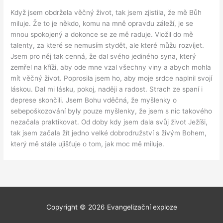
Když jsem obdržela věčný život, tak jsem zjistila, že mě Bůh
miluje. Že to je někdo, komu na mně opravdu záleží, je se
mnou spokojený a dokonce se ze mě raduje. Vložil do mě
talenty, za které se nemusím stydět, ale které můžu rozvíjet.
Jsem pro něj tak cenná, že dal svého jediného syna, který
zemřel na kříži, aby ode mne vzal všechny viny a abych mohla
mít věčný život. Poprosila jsem ho, aby moje srdce naplnil svojí
láskou. Dal mi lásku, pokoj, naději a radost. Strach ze spaní i
deprese skončili. Jsem Bohu vděčná, že myšlenky o
sebepoškozování byly pouze myšlenky, že jsem s nic takového
nezačala praktikovat. Od doby kdy jsem dala svůj život Ježíši,
tak jsem začala žít jedno velké dobrodružství s živým Bohem,
který mě stále ujišťuje o tom, jak moc mě miluje.
Copyright © 2026
Evangelizační exploze