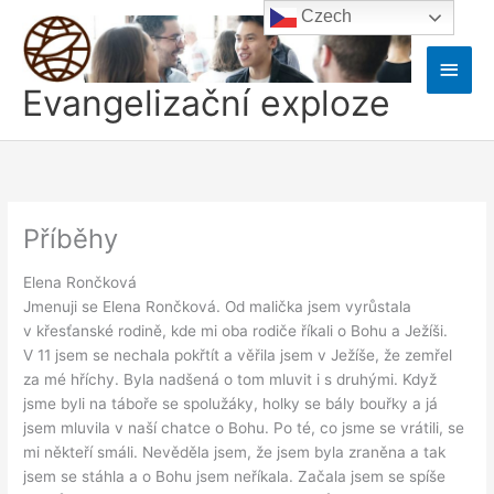
Přeskočit
Czech
na
obsah
Hlavn
Evangelizační exploze
men
Příběhy
Elena Rončková
Jmenuji se Elena Rončková. Od malička jsem vyrůstala
v křesťanské rodině, kde mi oba rodiče říkali o Bohu a Ježíši.
V 11 jsem se nechala pokřtít a věřila jsem v Ježíše, že zemřel
za mé hříchy. Byla nadšená o tom mluvit i s druhými. Když
jsme byli na táboře se spolužáky, holky se bály bouřky a já
jsem mluvila v naší chatce o Bohu. Po té, co jsme se vrátili, se
mi někteří smáli. Nevěděla jsem, že jsem byla zraněna a tak
jsem se stáhla a o Bohu jsem neříkala. Začala jsem se spíše